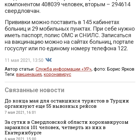
компонентом 408039 человек, вторым – 294614
свердловчан.
Прививки можно поставить в 145 кабинетах
больниц и 29 мобильных пунктах. При себе нужно
иметь паспорт, полис ОМС и СНИЛС. Записаться
на вакцинацию можно на сайтах больниц, портале
госуслуг или по единому номеру телефона 122.
Вконтакте
11 мая 2021, 13:50
Автор статьи:
Служба информации «УР»
, фото: Борис Ярков
Теги:
вакцинация
,
коронавирус
Поделиться
Связанные новости
До конца мая для оставшихся туристов в Турции
организуют еще 55 вывозных рейсов
7 мая 2021, 16:01
За сутки в Свердловской области коронавирусом
заразился 101 человек, четверть из них в
Екатеринбурге
во
6 мая 2021, 15:00