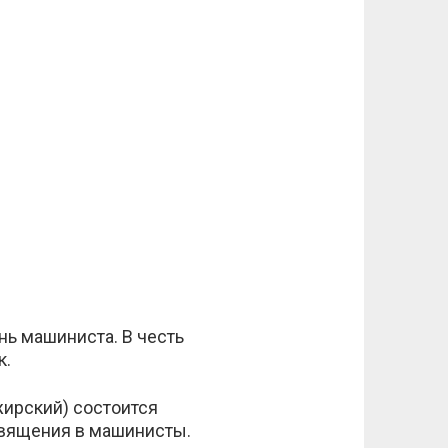
ь машиниста. В честь
к.
жирский) состоится
вящения в машинисты.