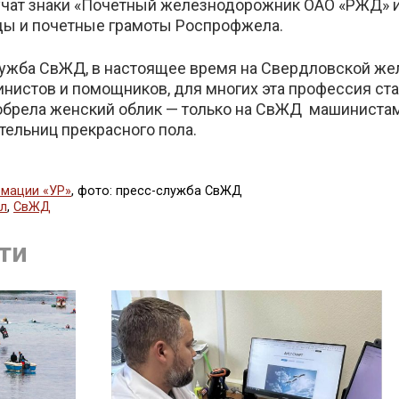
учат знаки «Почетный железнодорожник ОАО «РЖД» и
ады и почетные грамоты Роспрофжела.
ужба СвЖД, в настоящее время на Свердловской жел
инистов и помощников, для многих эта профессия ста
иобрела женский облик — только на СвЖД машиниста
тельниц прекрасного пола.
мации «УР»
, фото: пресс-служба СвЖД
ал
,
СвЖД
ться
ти