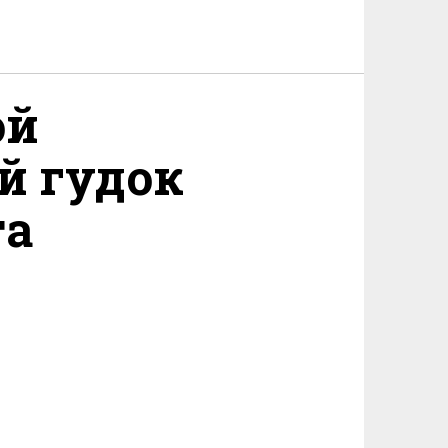
ой
й гудок
та