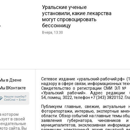
Уральские ученые
установили, какие лекарства
могут спровоцировать
а
бессонницу
Вчера, 13:30
Сетевое издание «уральский-рабочий.рф» (
Мы в Дзене
надзору в сфере связи, информационных тех
Мы ВКонтакте
Свидетельство о регистрации СМИ ЭЛ № ФС
«Уральский рабочий». Адрес редакции: 6
Нашли ошибку?
54, помещ. 3022, телефон +7 (343) 3820152. Г
Ctrl/Cmd + Enter
Публикуем главные, свежие, актуальные н
Фоторепортажи, интервью, экспертные мнен
а котором
области. Обзор событий на главные темы общ
ьзует в своей
заявления губернатора, чиновников 
омендательные
муниципалитетов, эксклюзивная информация
отр сайта, Вы
размещен электронный архив печатной ве