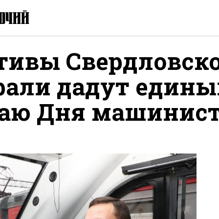
тивы Свердловск
рали дадут едины
чаю Дня машинис
ться