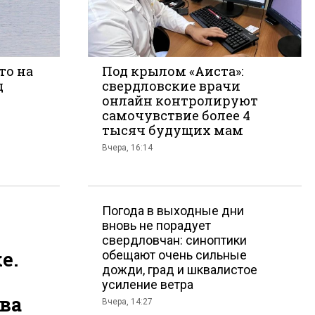
то на
Под крылом «Аиста»:
д
свердловские врачи
онлайн контролируют
те
самочувствие более 4
тысяч будущих мам
Вчера, 16:14
Погода в выходные дни
вновь не порадует
свердловчан: синоптики
е.
обещают очень сильные
дожди, град и шквалистое
усиление ветра
ава
Вчера, 14:27