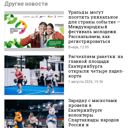
Другие новости
Уральцы могут
посетить уникальное
для страны событие —
Международный
фестиваль молодежи.
Рассказываем, как
во
регистрироваться
Вчера, 12:05
Расчехляем ракетки: на
главной площади
Екатеринбурга
открыли четыре падел-
корта
1 августа 2026, 15:36
Вконтакте
Зарядку с маскотами
провели в
Екатеринбурге
волонтеры
Спартакиады народов
России и