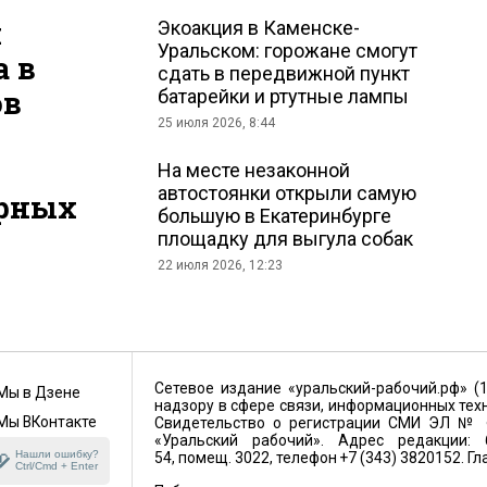
я
Экоакция в Каменске-
Уральском: горожане смогут
а в
сдать в передвижной пункт
ов
батарейки и ртутные лампы
25 июля 2026, 8:44
На месте незаконной
автостоянки открыли самую
рных
большую в Екатеринбурге
площадку для выгула собак
22 июля 2026, 12:23
Сетевое издание «уральский-рабочий.рф» (
Мы в Дзене
надзору в сфере связи, информационных тех
Мы ВКонтакте
Свидетельство о регистрации СМИ ЭЛ № ФС
«Уральский рабочий». Адрес редакции: 6
Нашли ошибку?
54, помещ. 3022, телефон +7 (343) 3820152. Г
Ctrl/Cmd + Enter