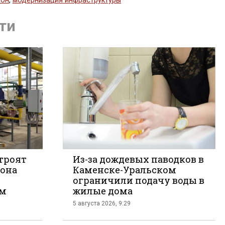
зон
,
модернизация инфраструктуры
ься
ти
строят
Из-за дождевых паводков в
 она
Каменске-Уральском
ограничили подачу воды в
те
ем
жилые дома
5 августа 2026, 9:29