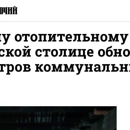
му отопительному
ской столице обно
тров коммуналь
ься