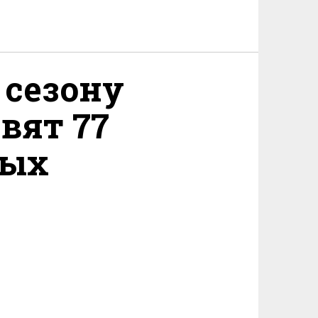
 сезону
вят 77
ных