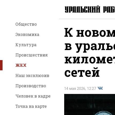
Общество
К ново
Экономика
в ураль
Культура
киломе
Происшествия
ЖКХ
сетей
Наш эксклюзив
Производство
14 мая 2026, 12:27
Человек в кадре
Точка на карте
Поделит