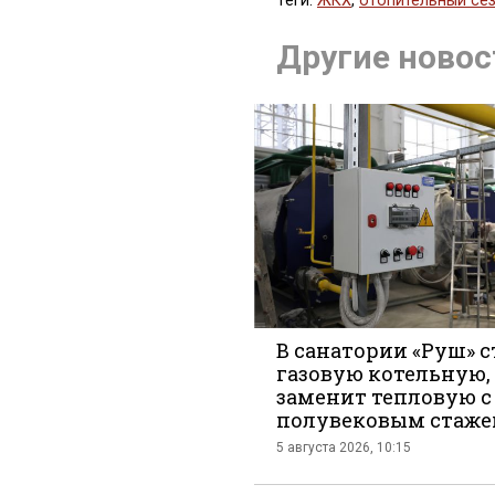
Теги:
ЖКХ
,
отопительный се
Поделит
Другие новос
во
В санатории «Руш» 
газовую котельную,
заменит тепловую с
Вконтак
полувековым стаж
5 августа 2026, 10:15