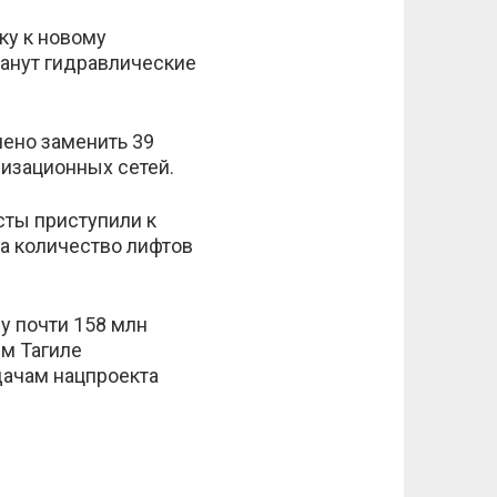
ку к новому
танут гидравлические
ено заменить 39
лизационных сетей.
сты приступили к
да количество лифтов
у почти 158 млн
ем Тагиле
дачам нацпроекта