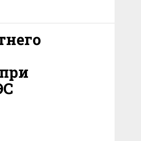
тнего
 при
ЭС