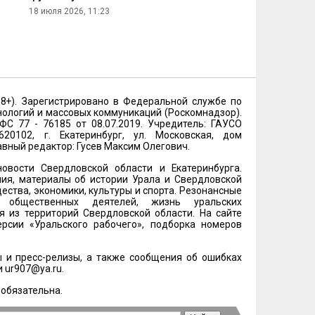
18 июля 2026, 11:23
18+). Зарегистрировано в Федеральной службе по
нологий и массовых коммуникаций (Роскомнадзор).
 77 - 76185 от 08.07.2019. Учредитель: ГАУСО
20102, г. Екатеринбург, ул. Московская, дом
лавный редактор: Гусев Максим Олегович.
овости Свердловской области и Екатеринбурга.
ия, материалы об истории Урала и Свердловской
ества, экономики, культуры и спорта. Резонансные
и общественных деятелей, жизнь уральских
 из территорий Свердловской области. На сайте
рсии «Уральского рабочего», подборка номеров
 и пресс-релизы, а также сообщения об ошибках
и
ur907@ya.ru
.
 обязательна.