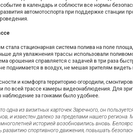
 событие в календарь и соблюсти все нормы безопас
 развития автомотоспорта при поддержке станции п
проведения.
ассе
 стала стационарная система полива на поле площа
ньше для увлажнения трассы использовали поливомо
ема орошения справляется с задачей в три раза быст
не поднимается в воздух, не мешая зрителям видеть
асности и комфорта территорию огородили, смонтиро
и по всей трассе камеры видеонаблюдения. Для зри
бы наблюдение за гонками было удобнее.
то одна из визитных карточек Заречного, он пользует
ов, и известен далеко за пределами нашего региона. 
 многолетней историей возобновились вновь. Белоярс
ь развитию спортивного движения, повышать безопас