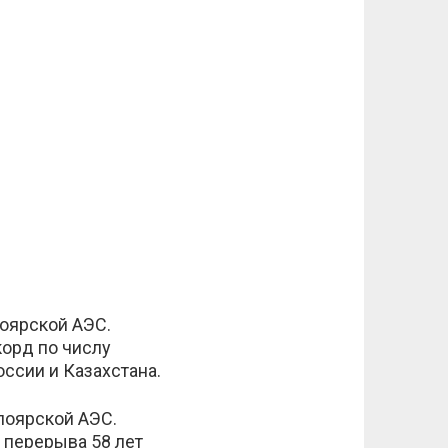
лоярской АЭС.
корд по числу
оссии и Казахстана.
лоярской АЭС.
 перерыва 58 лет