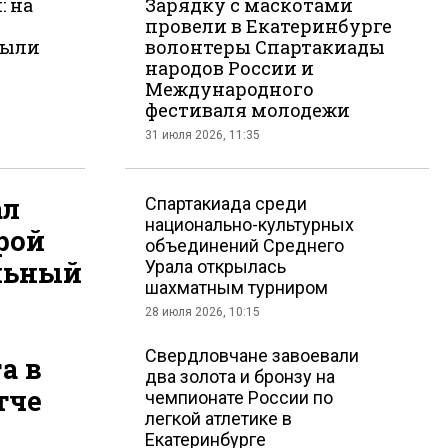
: на
Зарядку с маскотами
провели в Екатеринбурге
рыли
волонтеры Спартакиады
народов России и
Международного
фестиваля молодежи
31 июля 2026, 11:35
ал
Спартакиада среди
национально-культурных
рой
объединений Среднего
льный
Урала открылась
шахматным турниром
28 июля 2026, 10:15
Свердловчане завоевали
а в
два золота и бронзу на
тче
чемпионате России по
легкой атлетике в
Екатеринбурге