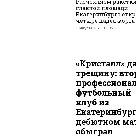
Расчехляем ракетки
главной площади
Екатеринбурга отк
четыре падел-корта
1 августа 2026, 15:36
«Кристалл» д
трещину: вто
профессиона
футбольный
клуб из
Екатеринбург
дебютном ма
обыграл