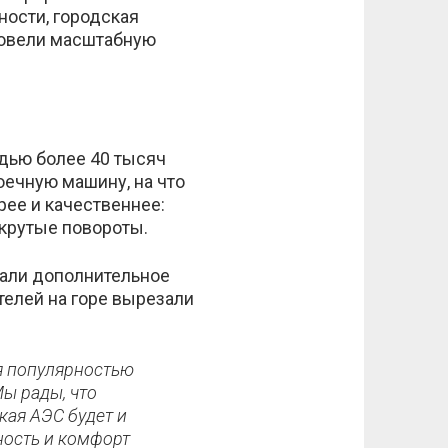
ности, городская
ровели масштабную
дью более 40 тысяч
ечную машину, на что
рее и качественнее:
 крутые повороты.
вали дополнительное
телей на горе вырезали
ся популярностью
Мы рады, что
кая АЭС будет и
ность и комфорт