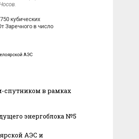
Носов.
 750 кубических
От Заречного в число
Белоярской АЭС
м-спутником в рамках
удущего энергоблока №5
ярской АЭС и