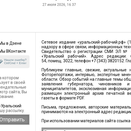
27 июля 2026, 16:37
Сетевое издание «уральский-рабочий.рф» (
Мы в Дзене
надзору в сфере связи, информационных тех
Мы ВКонтакте
Свидетельство о регистрации СМИ ЭЛ № ФС
«Уральский рабочий». Адрес редакции: 6
Нашли ошибку?
54, помещ. 3022, телефон +7 (343) 3820152. Г
Ctrl/Cmd + Enter
Публикуем главные, свежие, актуальные н
Фоторепортажи, интервью, экспертные мнен
а котором
области. Обзор событий на главные темы общ
ьзует в своей
заявления губернатора, чиновников 
омендательные
муниципалитетов, эксклюзивная информация
отр сайта, Вы
размещен электронный архив печатной ве
ование.
газеты в формате PDF.
«Уральский
Письма, предложения, авторские материалы
шу рассылку.
принимаются на электронный адрес редакци
При использовании материалов сайта ссылка