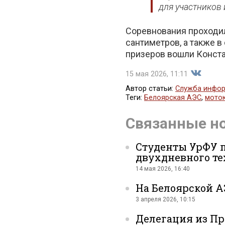
для участников
Соревнования проходил
сантиметров, а также в
призеров вошли Конста
15 мая 2026, 11:11
Автор статьи:
Служба инфор
Теги:
Белоярская АЭС
,
мото
Поделит
Связанные н
Студенты УрФУ п
двухдневного те
14 мая 2026, 16:40
На Белоярской А
во
3 апреля 2026, 10:15
Делегация из Пр