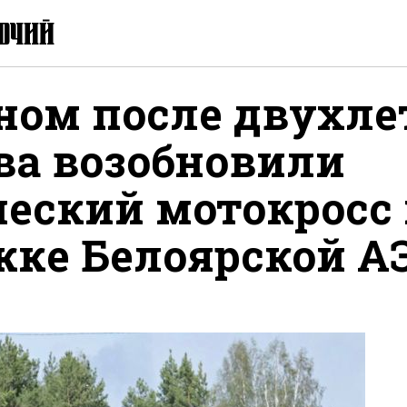
ном после двухле
ва возобновили
ческий мотокросс
жке Белоярской А
ься