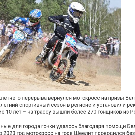
те
хлетнего перерыва вернулся мотокросс на призы Бе
летний спортивный сезон в регионе и установили ре
е 10 лет – на трассу вышли более 270 гонщиков из Р
ные для города гонки удалось благодаря помощи Бе
о 2023 год мотокросс на горе Шеелит проводился без