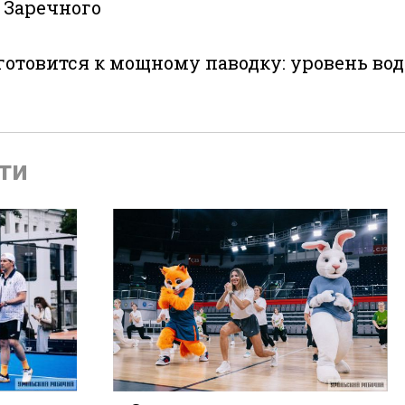
 Заречного
готовится к мощному паводку: уровень во
те
ти