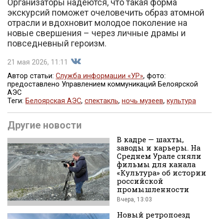
Организаторы надеются, что такая форма
экскурсий поможет очеловечить образ атомной
отрасли и вдохновит молодое поколение на
новые свершения – через личные драмы и
повседневный героизм.
21 мая 2026, 11:11
Автор статьи:
Служба информации «УР»
, фото:
предоставлено Управлением коммуникаций Белоярской
АЭС
Поделиться
Теги:
Белоярская АЭС
,
спектакль
,
ночь музеев
,
культура
Другие новости
В кадре — шахты,
заводы и карьеры. На
Среднем Урале сняли
фильмы для канала
«Культура» об истории
российской
во
промышленности
Вчера, 13:03
Новый ретропоезд