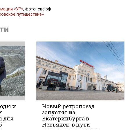
мации «УР»
, фото: све.рф
жовское путешествие»
ся
ти
воды и
Новый ретропоезд
м
запустят из
ы для
Екатеринбурга в
е
б
Невьянск, в пути