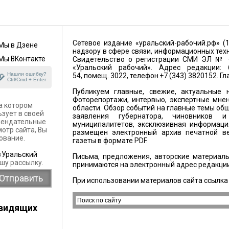
Сетевое издание «уральский-рабочий.рф» (
Мы в Дзене
надзору в сфере связи, информационных тех
Мы ВКонтакте
Свидетельство о регистрации СМИ ЭЛ № ФС
«Уральский рабочий». Адрес редакции: 6
Нашли ошибку?
54, помещ. 3022, телефон +7 (343) 3820152. Г
Ctrl/Cmd + Enter
Публикуем главные, свежие, актуальные н
Фоторепортажи, интервью, экспертные мнен
а котором
области. Обзор событий на главные темы общ
ьзует в своей
заявления губернатора, чиновников 
омендательные
муниципалитетов, эксклюзивная информация
отр сайта, Вы
размещен электронный архив печатной ве
ование.
газеты в формате PDF.
«Уральский
Письма, предложения, авторские материалы
шу рассылку.
принимаются на электронный адрес редакци
При использовании материалов сайта ссылка
овидящих