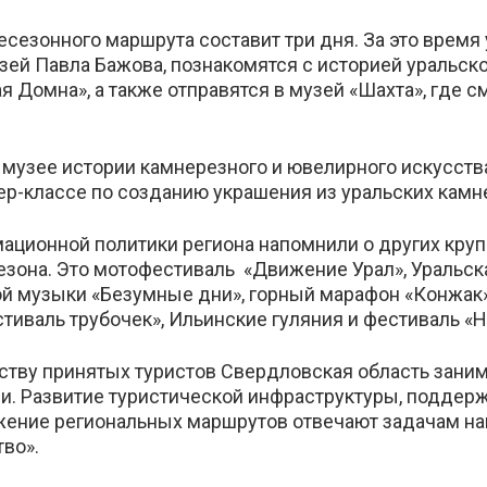
сезонного маршрута составит три дня. За это время 
й Павла Бажова, познакомятся с историей уральск
 Домна», а также отправятся в музей «Шахта», где с
музее истории камнерезного и ювелирного искусства
ер-классе по созданию украшения из уральских камн
ационной политики региона напомнили о других кру
зона. Это мотофестиваль «Движение Урал», Уральск
й музыки «Безумные дни», горный марафон «Конжак
тиваль трубочек», Ильинские гуляния и фестиваль «Н
еству принятых туристов Свердловская область зани
и. Развитие туристической инфраструктуры, поддер
ение региональных маршрутов отвечают задачам на
во».