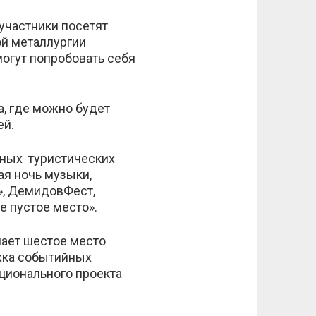
участники посетят
ой металлургии
могут попробовать себя
, где можно будет
ей.
пных туристических
ая ночь музыки,
», ДемидовФест,
е пустое место».
мает шестое место
жка событийных
ционального проекта