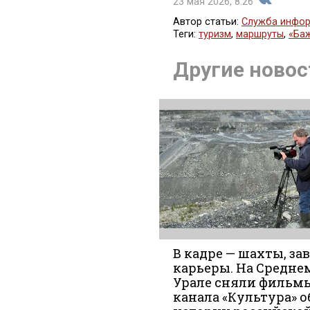
23 мая 2026, 8:26
Автор статьи:
Служба инфор
Теги:
туризм
,
маршруты
,
«Ба
Поделить
Другие новос
во
В кадре — шахты, за
карьеры. На Средне
Урале сняли фильм
Вконтакт
канала «Культура» о