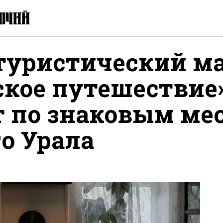
туристический м
ское путешествие
т по знаковым ме
о Урала
ся