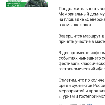
Продолжительность все
Мемориальный дом-музе
на площадке «Северская
в намывке золота.
Завершится маршрут в 
принять участие в маст
В департаменте информ
событиях нынешнего се
фестиваль классическо
гастрономический «Фес
Отметим, что по колич
среди субъектов Росси
мероприятий и продвиж
«Туризм и гостеприимст