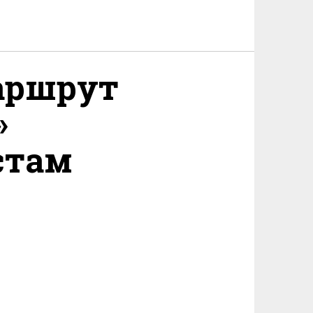
аршрут
»
стам