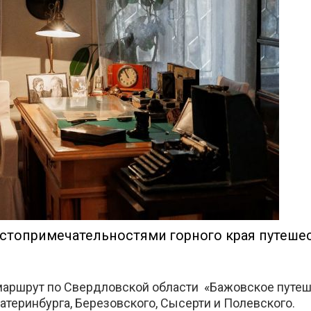
е
стопримечательностями горного края путеше
маршрут по Свердловской области «Бажовское путеш
атеринбурга, Березовского, Сысерти и Полевского.