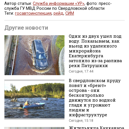
Автор статьи:
Служба информации «УР»
, фото: пресс-
служба ГУ МВД России по Свердловской области
Теги:
госавтоинспекция
,
рейд
,
СИМ
Поделиться
Другие новости
Один из двух ушел под
воду. Показываем, как
выезд из удаленного
микрорайона
Екатеринбурга
затопило из-за разлива
реки Патрушихи
во
Сегодня, 17:44
В свердловском пруду
ловят и «бреют»
острова - они
бесконтрольно
движутся по водной
глади и угрожают
людям и
инфраструктуре
Вконтакте
Сегодня, 15:18
Жительница Качканара