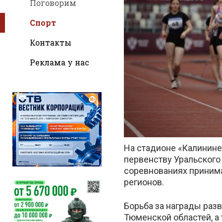
Поговорим
Спорт
Контакты
Реклама у нас
во
На стадионе «Калинине
Вконтак
первенству Уральского 
соревнованиях принима
регионов.
Борьба за награды раз
Тюменской областей, а