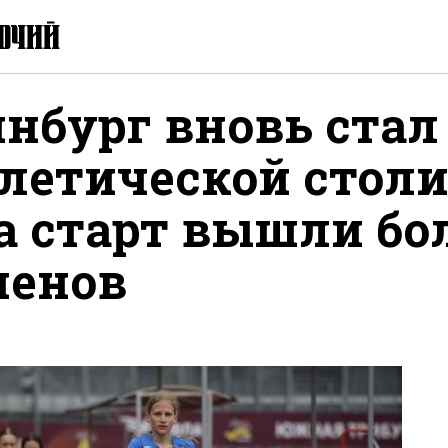
нбург вновь стал
тлетической стол
а старт вышли бол
менов
ься