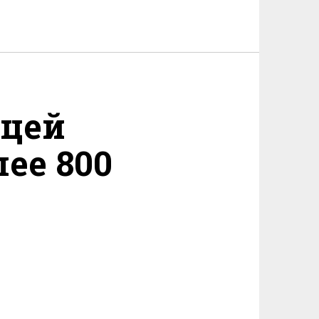
ицей
ее 800