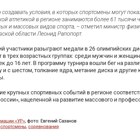
о создавать условия, в которых спортсмены могут пок
кой атлетикой в регионе занимаются более 61 тысячи ч
ых и массовых видов спорта, – отметил министр физи
вской области Леонид Рапопорт.
ий участники разыграют медали в 26 олимпийских ди
в трех возрастных группах: среди мужчин и женщин, 
к до 16 лет. В программу турнира вошли бег на разл
 и с шестом, толкание ядра, метание диска и другие
ы.
ие крупных спортивных событий в регионе соответст
оссии», нацеленной на развитие массового и професс
мации «УР»
, фото: Евгений Сазанов
,
спортсмены
,
соревнования
ься