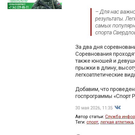
– Для нас важн
результаты. Лег
самых популярн
спорта Свердло
За два дня соревнован
Соревнования проходят 
также юношей и девуше
прыжки в длину, высоту
легкоатлетические вид
Добавим, что проведен
госпрограммы «Спорт Р
30 мая 2026, 11:35
Автор статьи:
Служба инфор
Теги:
спорт
,
легкая атлетика
Поделит