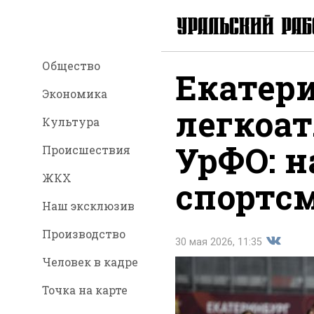
Общество
Екатери
Экономика
легкоа
Культура
УрФО: н
Происшествия
ЖКХ
спортс
Наш эксклюзив
Производство
30 мая 2026, 11:35
Человек в кадре
Точка на карте
Поделит