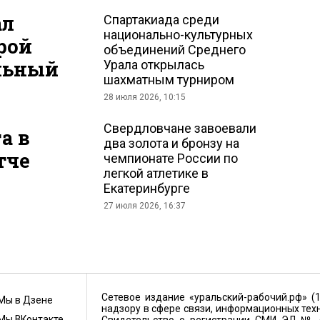
ал
Спартакиада среди
национально-культурных
рой
объединений Среднего
льный
Урала открылась
шахматным турниром
28 июля 2026, 10:15
Свердловчане завоевали
а в
два золота и бронзу на
тче
чемпионате России по
легкой атлетике в
Екатеринбурге
27 июля 2026, 16:37
Сетевое издание «уральский-рабочий.рф» (
Мы в Дзене
надзору в сфере связи, информационных тех
Мы ВКонтакте
Свидетельство о регистрации СМИ ЭЛ № ФС