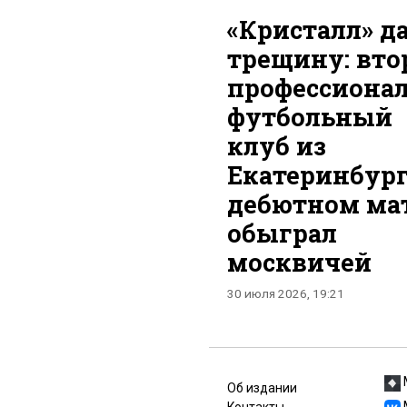
«Кристалл» д
трещину: вто
профессиона
футбольный
клуб из
Екатеринбург
дебютном ма
обыграл
москвичей
30 июля 2026, 19:21
Об издании