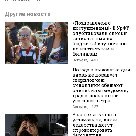
Другие новости
«Поздравляем с
поступлением!» В УрФУ
опубликовали списки
зачисленных на
бюджет абитуриентов
по институтам и
филиалам
Сегодня, 14:39
Погода в выходные дни
вновь не порадует
свердловчан:
синоптики обещают
очень сильные дожди,
град и шквалистое
усиление ветра
Сегодня, 14:27
Уральские ученые
установили, какие
лекарства могут
спровоцировать
бессонницу