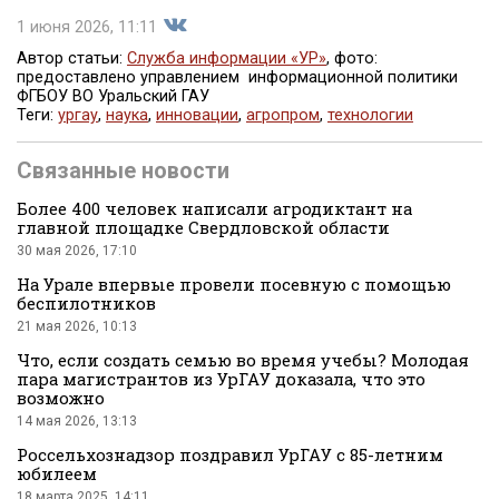
1 июня 2026, 11:11
Автор статьи:
Служба информации «УР»
, фото:
предоставлено управлением информационной политики
ФГБОУ ВО Уральский ГАУ
Поделиться
Теги:
ургау
,
наука
,
инновации
,
агропром
,
технологии
Связанные новости
Более 400 человек написали агродиктант на
главной площадке Свердловской области
30 мая 2026, 17:10
На Урале впервые провели посевную с помощью
во
беспилотников
21 мая 2026, 10:13
Что, если создать семью во время учебы? Молодая
пара магистрантов из УрГАУ доказала, что это
возможно
14 мая 2026, 13:13
Россельхознадзор поздравил УрГАУ с 85-летним
юбилеем
Вконтакте
18 марта 2025, 14:11