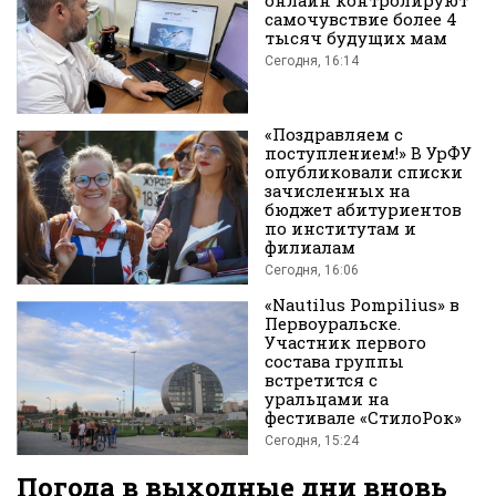
онлайн контролируют
самочувствие более 4
тысяч будущих мам
во
Сегодня, 16:14
«Поздравляем с
поступлением!» В УрФУ
опубликовали списки
зачисленных на
бюджет абитуриентов
по институтам и
филиалам
Вконтакте
Сегодня, 16:06
«Nautilus Pompilius» в
Первоуральске.
Участник первого
состава группы
встретится с
уральцами на
фестивале «СтилоРок»
Сегодня, 15:24
Погода в выходные дни вновь