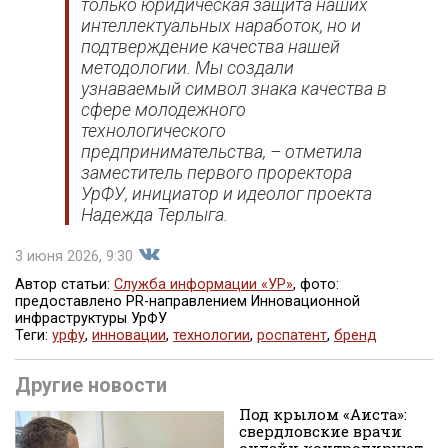
только юридическая защита наших
интеллектуальных наработок, но и
подтверждение качества нашей
методологии. Мы создали
узнаваемый символ знака качества в
сфере молодежного
технологического
предпринимательства, – отметила
заместитель первого проректора
УрФУ, инициатор и идеолог проекта
Надежда Терлыга.
3 июня 2026, 9:30
Автор статьи:
Служба информации «УР»
, фото:
предоставлено PR-направлением Инновационной
инфраструктуры УрФУ
Поделиться
Теги:
урфу
,
инновации
,
технологии
,
роспатент
,
бренд
Другие новости
Под крылом «Аиста»:
свердловские врачи