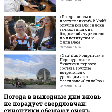
Сегодня, 16:14
во
«Поздравляем с
поступлением!» В УрФУ
опубликовали списки
зачисленных на
бюджет абитуриентов
по институтам и
филиалам
Сегодня, 16:06
Вконтакте
«Nautilus Pompilius» в
Первоуральске.
Участник первого
состава группы
встретится с
уральцами на
фестивале «СтилоРок»
Сегодня, 15:24
Погода в выходные дни вновь
не порадует свердловчан:
синоптики обещают очень