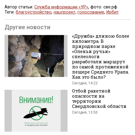
Автор статьи:
Служба информации «УР»
, фото: све.рф
Теги:
благоустройство
,
нацпроект
,
голосование
,
Ирбит
Поделиться
Другие новости
«Дружба» длиною более
километра. В
природном парке
«Оленьи ручьи»
спелеологи
разработали маршрут
по самой протяженной
пещере Среднего Урала.
во
Как это было?
Сегодня, 14:22
Отбой ракетной
опасности на
территории
Свердловской области
Сегодня, 13:50
Вконтакте