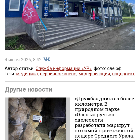
4 июня 2026, 8:42
Автор статьи:
Служба информации «УР»
, фото: све.рф
Теги:
медицина
,
первичное звено
,
модернизация
,
нацпроект
Поделиться
Другие новости
«Дружба» длиною более
километра. В
природном парке
«Оленьи ручьи»
спелеологи
разработали маршрут
по самой протяженной
пещере Среднего Урала.
во