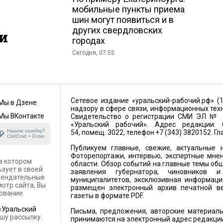
мобильные пункты приема
шин могут появиться и в
других свердловских
и
городах
Сегодня, 07:55
Сетевое издание «уральский-рабочий.рф» (
Мы в Дзене
надзору в сфере связи, информационных тех
Мы ВКонтакте
Свидетельство о регистрации СМИ ЭЛ № ФС
«Уральский рабочий». Адрес редакции: 6
Нашли ошибку?
54, помещ. 3022, телефон +7 (343) 3820152. Г
Ctrl/Cmd + Enter
Публикуем главные, свежие, актуальные н
Фоторепортажи, интервью, экспертные мнен
а котором
области. Обзор событий на главные темы общ
ьзует в своей
заявления губернатора, чиновников 
омендательные
муниципалитетов, эксклюзивная информация
отр сайта, Вы
размещен электронный архив печатной ве
ование.
газеты в формате PDF.
«Уральский
Письма, предложения, авторские материалы
шу рассылку.
принимаются на электронный адрес редакци