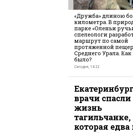
«Дружба» длиною бо
километра. В прир
парке «Оленьи ручь
Вконтакт
спелеологи разрабо
маршрут по самой
протяженной пеще
Среднего Урала. Как 
было?
Сегодня, 14:22
Екатеринбур
врачи спасли
жизнь
тагильчанке,
которая едва 