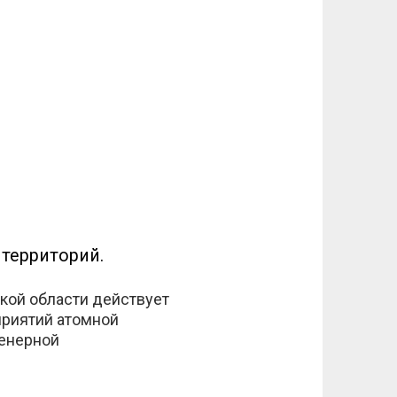
 территорий.
кой области действует
приятий атомной
женерной