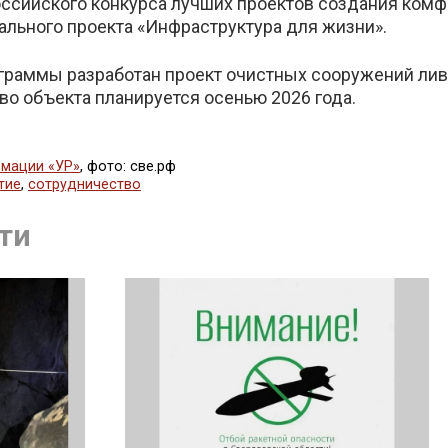
оссийского конкурса лучших проектов создания комф
ального проекта «Инфраструктура для жизни».
рограммы разработан проект очистных сооружений лив
во объекта планируется осенью 2026 года.
мации «УР»
, фото: све.рф
тие
,
сотрудничество
ся
ти