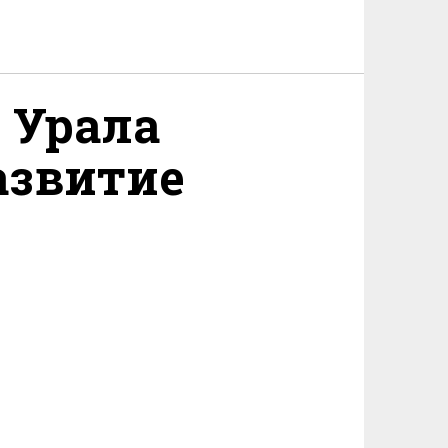
 Урала
азвитие