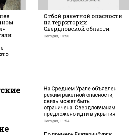
лее
Отбой ракетной опасности
одном
на территории
и»
Свердловской области
е
тали
Сегодня, 13:50
ре
это
гские
На Среднем Урале объявлен
режим ракетной опасности,
связь может быть
ограничена. Свердловчанам
предложено идти в укрытия
Сегодня, 11:54
не
По примеру Екатеринбурга: