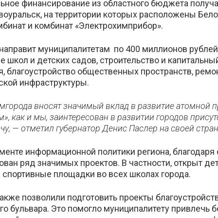
льное финансирование из областного бюджета получа
воуральск, на территории которых расположены Бело
бинат и комбинат «Электрохимприбор».
аправит муниципалитетам по 400 миллионов рублей.
е школ и детских садов, строительство и капитальны
я, благоустройство общественных пространств, рем
дской инфраструктуры.
мгорода вносят значимый вклад в развитие атомной
», как и мы, заинтересован в развитии городов прису
чу, — отметил губернатор Денис Паслер на своей стран
аменте информационной политики региона, благодаря
ован ряд значимых проектов. В частности, открыт д
ы спортивные площадки во всех школах города.
акже позволили подготовить проекты благоустройст
го бульвара. Это помогло муниципалитету привлечь 