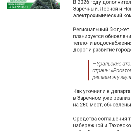
В 2026 году дополните
Заречный, Лесной и Но
электрохимический ком
Региональный бюджет н
планируется обновлени
тепло- и водоснабжени
дорог и развитие горо
—Уральские ато
страны «Росатом
решаем эту зада
Как уточнили в департ
в Заречном уже реализ
на 280 мест, обновлен
Средства соглашения т
набережной и Таховско