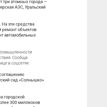
т три атомных города —
ярская АЭС, Уральский
 На эти средства
й ремонт объектов
онт автомобильных
 промышленности
тствия. Сообща
ице в соцсетях.
 соглашению
етский сад «Солнышко»
ва городской
более 300 миллионов