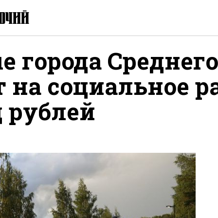
 города Среднего
 на социальное р
д рублей
ся