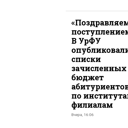
«Поздравляем
поступлением
В УрФУ
опубликовал
списки
зачисленных
бюджет
абитуриенто
по института
филиалам
Вчера, 16:06