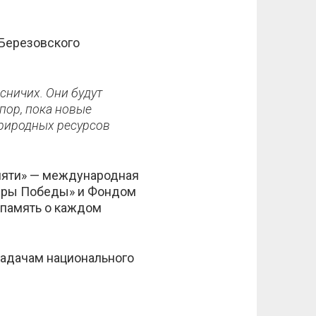
 Березовского
ничих. Они будут
 пор, пока новые
риродных ресурсов
амяти» — международная
еры Победы» и Фондом
 память о каждом
задачам национального