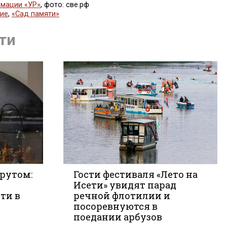
мации «УР»
, фото: све.рф
ие
,
«Сад памяти»
ься
ти
рутом:
Гости фестиваля «Лето на
Исети» увидят парад
ти в
речной флотилии и
те
посоревнуются в
поедании арбузов