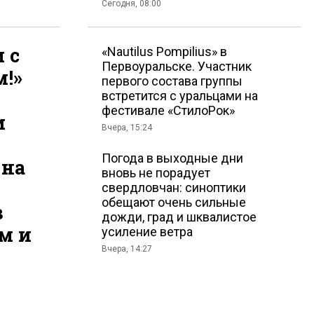
Сегодня, 08:00
 с
«Nautilus Pompilius» в
Первоуральске. Участник
!»
первого состава группы
встретится с уральцами на
фестивале «СтилоРок»
и
Вчера, 15:24
Погода в выходные дни
 на
вновь не порадует
свердловчан: синоптики
обещают очень сильные
в
дожди, град и шквалистое
м и
усиление ветра
Вчера, 14:27