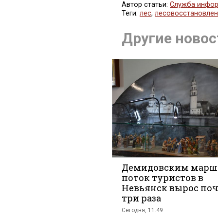
Автор статьи:
Служба инфор
Теги:
лес
,
лесовосстановлен
Поделит
Другие новос
во
Демидовским марш
поток туристов в
Невьянск вырос поч
Вконтак
три раза
Сегодня, 11:49