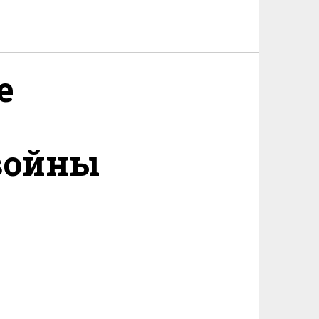
е
войны