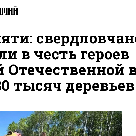
яти: свердловчан
и в честь героев
й Отечественной 
30 тысяч деревьев
ься