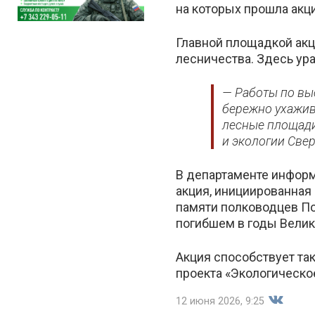
на которых прошла акци
Главной площадкой акц
лесничества. Здесь ур
— Работы по вы
бережно ухажива
лесные площади
и экологии Све
В департаменте информ
акция, инициированна
памяти полководцев По
погибшем в годы Велик
Акция способствует та
проекта «Экологическо
12 июня 2026, 9:25