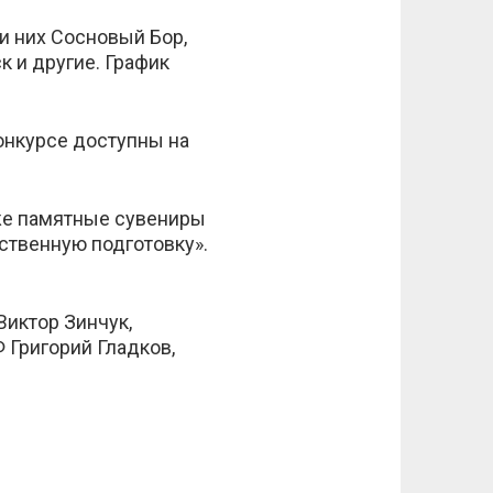
и них Сосновый Бор,
к и другие. График
онкурсе доступны на
акже памятные сувениры
ственную подготовку».
иктор Зинчук,
 Григорий Гладков,