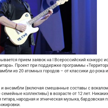
рывается прием заявок на I Всероссийский конкурс и
кте
 гитара». Проект при поддержке программы «Террито
амбли из 20 атомных городов – от классики до рока 
 и ансамбли (включая смешанные составы с вокалом
 семейные коллективы) в возрасте от 12 лет. Никаки
гитара, народная и этническая музыка, бардовская пе
анжировки.