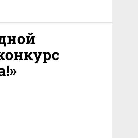
одной
 конкурс
а!»