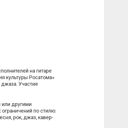
сполнителей на гитаре
рия культуры Росатома»
и джаза. Участие
 или другими
х ограничений по стилю:
сня, рок, джаз, кавер-