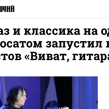
аз и классика на 
Росатом запустил
тов «Виват, гитар
ться