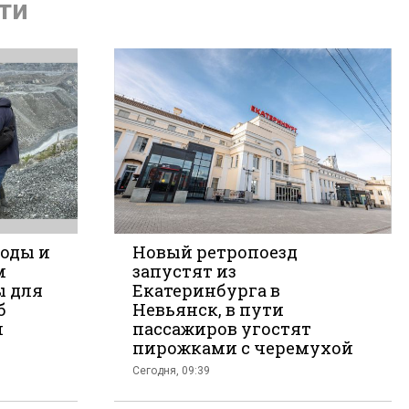
ться
ти
воды и
Новый ретропоезд
м
запустят из
ы для
Екатеринбурга в
б
Невьянск, в пути
кте
й
пассажиров угостят
пирожками с черемухой
Сегодня, 09:39