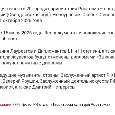
ут очного в 20 городах присутствия Росатома – сред
ый (Свердловская обл.), Новоуральск, Озерск, Северс
31 октября 2026 года.
о 15 июля 2026 года. Все документы и положение о к
cult.com.
ния Лауреатов и Дипломантов I, II и III степени, а т
атели лауреатов будут отмечены дипломами «За каче
а получат памятные дипломы.
едущие музыканты страны: Заслуженный артист РФ В
 Валерий Ярушин, Заслуженный деятель искусств РФ
арио», а также Дмитрий Четвергов.
мации «УР»
, фото: PR отдел «Территории культуры Росатома»