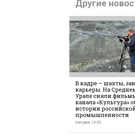
Подели
Другие новос
во
В кадре — шахты, за
карьеры. На Средне
Урале сняли фильм
канала «Культура» о
Вконта
истории российско
промышленности
Сегодня, 13:03