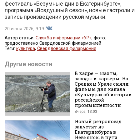
фестиваль «Безумные дни в Екатеринбурге»,
программа «Воздушный сезон», новые гастроли и
запись произведений русской музыки.
20 июня 2026, 9:19
Автор статьи:
Служба информации «УР»
, фото:
предоставлено Свердловской филармонией
Теги:
культура
,
Свердловская филармония
Поделиться
Другие новости
В кадре — шахты,
заводы и карьеры. На
Среднем Урале сняли
фильмы для канала
«Культура» об истории
российской
промышленности
во
Вчера, 13:03
Новый ретропоезд
запустят из
Екатеринбурга в
Невьянск, в пути