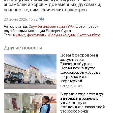
ансамблей и хоров – до камерных, духовых и,
конечно же, симфонических оркестров.
23 июня 2026, 15:32
Автор статьи:
Служба информации «УР»
, фото: пресс-
служба администрации Екатеринбурга
Теги:
музыка
,
фестиваль
,
«Безумные дни»
,
Екатеринбург
Поделиться
Другие новости
Новый ретропоезд
запустят из
Екатеринбурга в
Невьянск, в пути
пассажиров угостят
пирожками с
черемухой
во
Сегодня, 09:39
В уральскую столицу
впервые привезли
уникальную
коллекцию казанской
узорной кожи