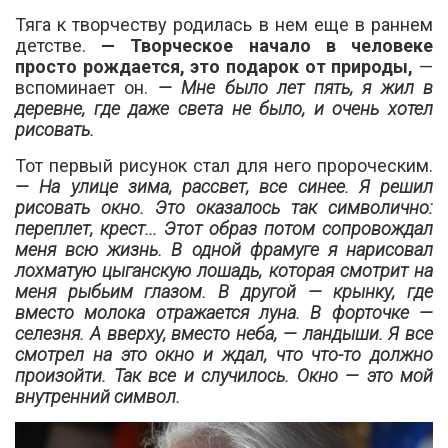
Тяга к творчеству родилась в нем еще в раннем
детстве.
— Творческое начало в человеке
просто рождается, это подарок от природы,
—
вспоминает он.
— Мне было лет пять, я жил в
деревне, где даже света не было, и очень хотел
рисовать.
Тот первый рисунок стал для него пророческим.
— На улице зима, рассвет, все синее. Я решил
рисовать окно. Это оказалось так символично:
переплет, крест... Этот образ потом сопровождал
меня всю жизнь. В одной фрамуге я нарисовал
лохматую цыганскую лошадь, которая смотрит на
меня рыбьим глазом. В другой — крынку, где
вместо молока отражается луна. В форточке —
селезня. А вверху, вместо неба, — ландыши. Я все
смотрел на это окно и ждал, что что-то должно
произойти. Так все и случилось. Окно — это мой
внутренний символ.