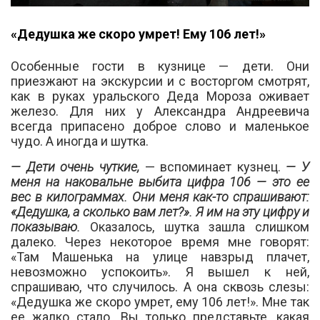
«Дедушка же скоро умрет! Ему 106 лет!»
Особенные гости в кузнице — дети. Они
приезжают на экскурсии и с восторгом смотрят,
как в руках уральского Деда Мороза оживает
железо. Для них у Александра Андреевича
всегда припасено доброе слово и маленькое
чудо. А иногда и шутка.
— Дети очень чуткие,
— вспоминает кузнец.
— У
меня на наковальне выбита цифра 106 — это ее
вес в килограммах. Они меня как-то спрашивают:
«Дедушка, а сколько вам лет?». Я им на эту цифру и
показываю.
Оказалось, шутка зашла слишком
далеко. Через некоторое время мне говорят:
«Там Машенька на улице навзрыд плачет,
невозможно успокоить». Я вышел к ней,
спрашиваю, что случилось. А она сквозь слезы:
«Дедушка же скоро умрет, ему 106 лет!». Мне так
ее жалко стало. Вы только представьте, какая