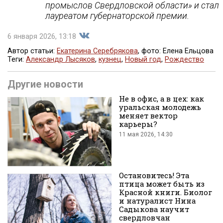
промыслов Свердловской области» и стал
лауреатом губернаторской премии.
6 января 2026, 13:18
Автор статьи:
Екатерина Серебрякова
, фото: Елена Ельцова
Теги:
Александр Лысяков
,
кузнец
,
Новый год
,
Рождество
Поделиться
Другие новости
Не в офис, а в цех: как
уральская молодежь
меняет вектор
карьеры?
11 мая 2026, 14:30
во
Остановитесь! Эта
птица может быть из
Красной книги. Биолог
и натуралист Нина
Садыкова научит
свердловчан