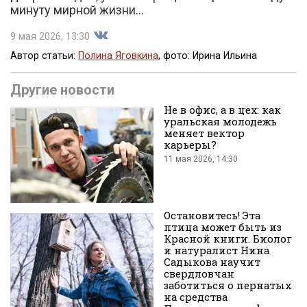
минуту мирной жизни…
9 мая 2026, 13:30
Автор статьи:
Полина Яговкина
, фото: Ирина Ильина
Поделиться
Другие новости
Не в офис, а в цех: как
уральская молодежь
меняет вектор
карьеры?
11 мая 2026, 14:30
во
Остановитесь! Эта
птица может быть из
Красной книги. Биолог
и натуралист Нина
Садыкова научит
свердловчан
заботиться о пернатых
на средства