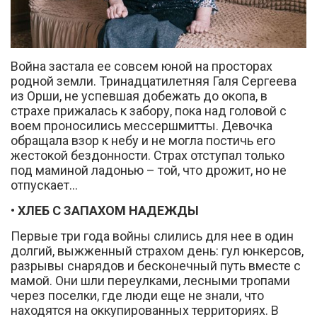
во
Война застала ее совсем юной на просторах
родной земли. Тринадцатилетняя Галя Сергеева
из Орши, не успевшая добежать до окопа, в
страхе прижалась к забору, пока над головой с
воем проносились мессершмитты. Девочка
Вконтакте
обращала взор к небу и не могла постичь его
жестокой бездонности. Страх отступал только
под маминой ладонью – той, что дрожит, но не
отпускает…
• ХЛЕБ С ЗАПАХОМ НАДЕЖДЫ
Первые три года войны слились для нее в один
долгий, выжженный страхом день: гул юнкерсов,
разрывы снарядов и бесконечный путь вместе с
мамой. Они шли переулками, лесными тропами
через поселки, где люди еще не знали, что
находятся на оккупированных территориях. В